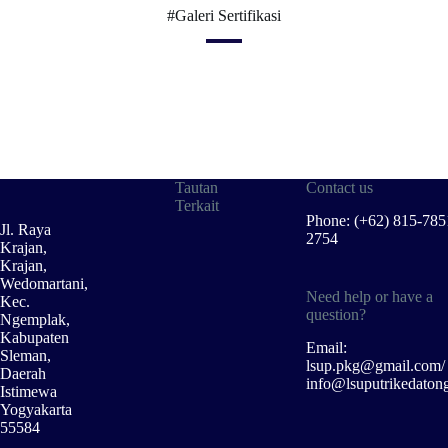
#Galeri Sertifikasi
Tautan
Contact us
Terkait
Phone: (+62) 815-785
Jl. Raya
2754
Krajan,
Krajan,
Wedomartani,
Need help or have a
Kec.
question?
Ngemplak,
Kabupaten
Email:
Sleman,
lsup.pkg@gmail.com/
Daerah
info@lsuputrikedaton
Istimewa
Yogyakarta
55584