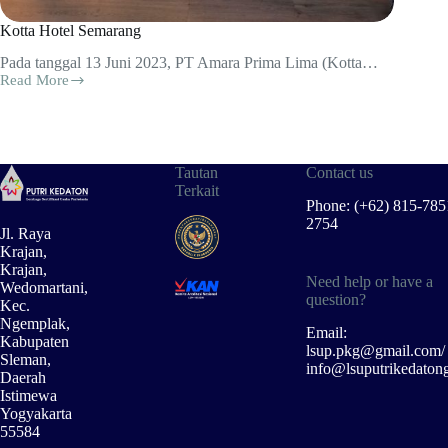
Kotta Hotel Semarang
Pada tanggal 13 Juni 2023, PT Amara Prima Lima (Kotta…
Read More
Kotta
Hotel
Semarang
Tautan
Contact us
Terkait
Phone: (+62) 815-785
2754
Jl. Raya
Krajan,
Krajan,
Need help or have a
Wedomartani,
question?
Kec.
Ngemplak,
Email:
Kabupaten
lsup.pkg@gmail.com/
Sleman,
info@lsuputrikedaton
Daerah
Istimewa
Yogyakarta
55584