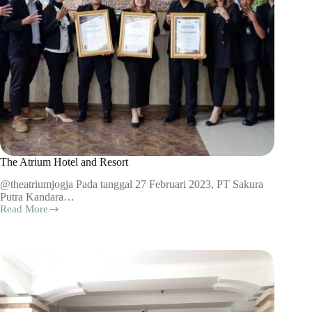
The Atrium Hotel and Resort
@theatriumjogja Pada tanggal 27 Februari 2023, PT Sakura
Putra Kandara…
Read More
The
Atrium
Hotel
and
Resort