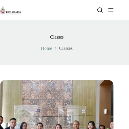
Skip
to
content
Classes
Home
Classes